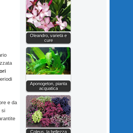
Oleandro, varietà e
cure
ario
izzata
ori
eriodi
Aponogeton, pianta
acquatica
ore e da
 si
rantite
Coleus, la bellezza