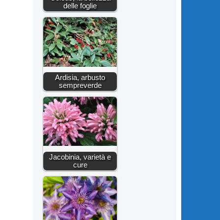
delle foglie
Ardisia, arbusto
sempreverde
Jacobinia, varietà e
cure