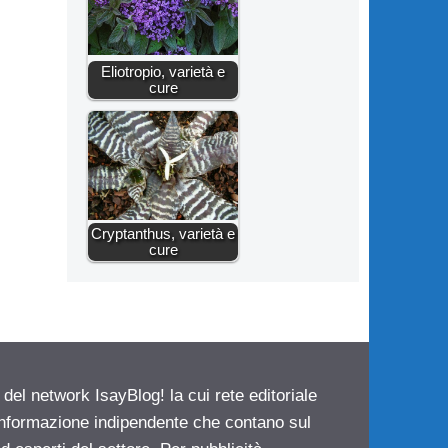
Eliotropio, varietà e
cure
Cryptanthus, varietà e
cure
 del network IsayBlog! la cui rete editoriale
 informazione indipendente che contano sul