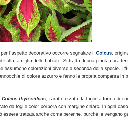
er l’aspetto decorativo occorre segnalare il
Coleus
, origin
e alla famiglia delle Labiate. Si tratta di una pianta caratter
he assumono colorazioni diverse a seconda della specie. I
fi
annocchie di colore azzurro e fanno la propria comparsa in p
l
Coleus thyrsoideus,
caratterizzato da foglie a forma di cu
ato da foglie color porpora con margine chiaro. In ogni caso
 può essere trattata anche come perenne, purché le vengano ga