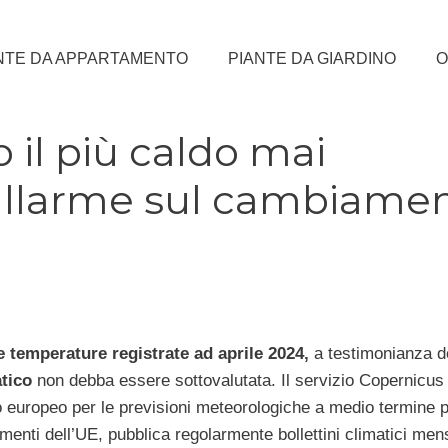
NTE DA APPARTAMENTO
PIANTE DA GIARDINO
O
o il più caldo mai
l’allarme sul cambiame
e temperature registrate ad aprile 2024,
a testimonianza de
tico
non debba essere sottovalutata. Il servizio Copernicus
europeo per le previsioni meteorologiche a medio termine p
nti dell’UE, pubblica regolarmente bollettini climatici mens