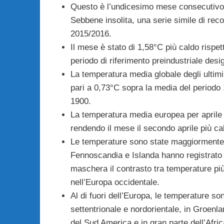
Questo è l’undicesimo mese consecutivo il
Sebbene insolita, una serie simile di reco
2015/2016.
Il mese è stato di 1,58°C più caldo rispet
periodo di riferimento preindustriale desi
La temperatura media globale degli ultimi
pari a 0,73°C sopra la media del periodo
1900.
La temperatura media europea per aprile 
rendendo il mese il secondo aprile più cal
Le temperature sono state maggiormente al
Fennoscandia e Islanda hanno registrato t
maschera il contrasto tra temperature più c
nell’Europa occidentale.
Al di fuori dell’Europa, le temperature s
settentrionale e nordorientale, in Groenla
del Sud America e in gran parte dell’Afric