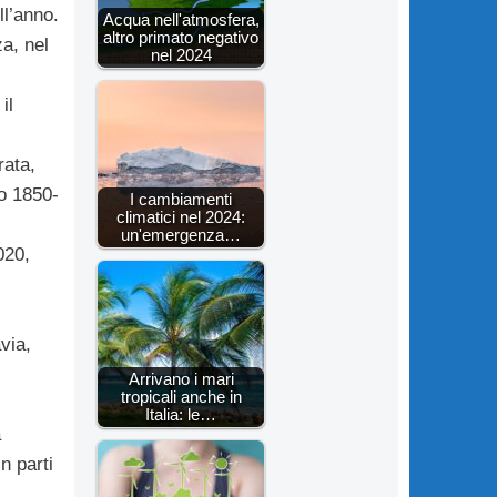
ll’anno.
Acqua nell'atmosfera,
altro primato negativo
a, nel
nel 2024
il
rata,
o 1850-
I cambiamenti
climatici nel 2024:
un'emergenza…
020,
via,
Arrivano i mari
tropicali anche in
Italia: le…
a
n parti