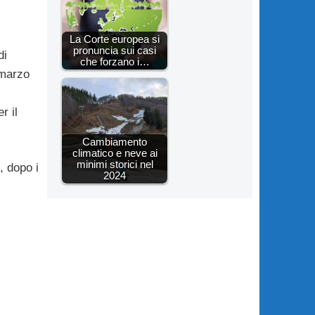
La Corte europea si
pronuncia sui casi
di
che forzano i…
 marzo
r il
Cambiamento
climatico e neve ai
minimi storici nel
, dopo i
2024