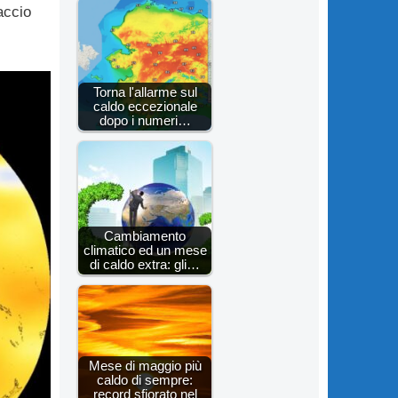
accio
Torna l'allarme sul
caldo eccezionale
dopo i numeri…
Cambiamento
climatico ed un mese
di caldo extra: gli…
Mese di maggio più
caldo di sempre:
record sfiorato nel