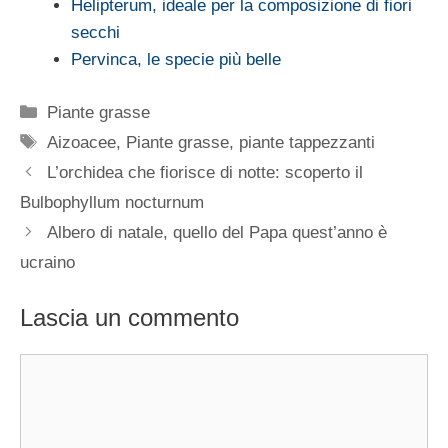
Helipterum, ideale per la composizione di fiori
secchi
Pervinca, le specie più belle
Categorie
Piante grasse
Tag
Aizoacee
,
Piante grasse
,
piante tappezzanti
L’orchidea che fiorisce di notte: scoperto il
Bulbophyllum nocturnum
Albero di natale, quello del Papa quest’anno è
ucraino
Lascia un commento
Commento