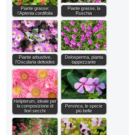
Piante grasse:
Piante grasse, la
l'Aptenia cordifolia
Ruschia
Piante arbustive,
Delosperma, pianta
l'Oscularia deltoides
tappezzante
Helipterum, ideale per
la composizione di
Pervinca, le specie
fiori secchi
più belle