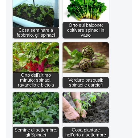
Orto sul balcone:
Cosa seminare a
coltivare spinaci in
febbraio, gli spinaci
vaso
Orto dell'ultimo
minuto: spinaci,
Verdure pasquali:
ravanello e bietola
spinaci e carciofi
Semine di settembre,
Cosa piantare
gli Spinaci
nell'orto a settembre