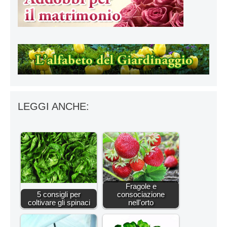
LEGGI ANCHE:
Fragole e
5 consigli per
consociazione
coltivare gli spinaci
nell'orto