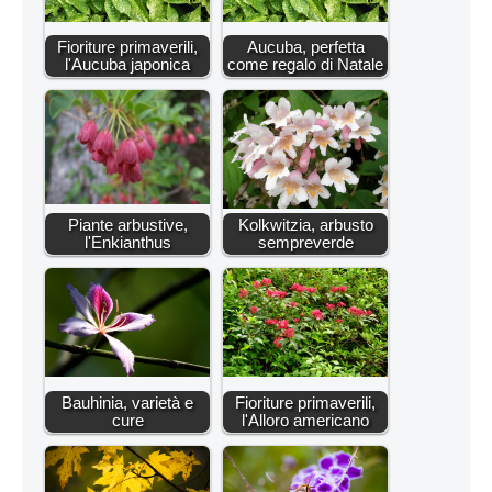
Fioriture primaverili,
Aucuba, perfetta
l'Aucuba japonica
come regalo di Natale
Piante arbustive,
Kolkwitzia, arbusto
l'Enkianthus
sempreverde
Bauhinia, varietà e
Fioriture primaverili,
cure
l'Alloro americano