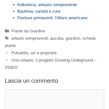
Kolkwitzia, arbusto sempreverde
Bauhinia, varietà e cure
Fioriture primaverili, l'Alloro americano
Categorie
Piante da Giardino
Tag
arbusti sempreverdi
,
aucuba
,
giardino
,
scheda
piante
Pulsatilla, usi e proprietà
Orto urbano, il progetto Growing Undeground –
VIDEO
Lascia un commento
Commento