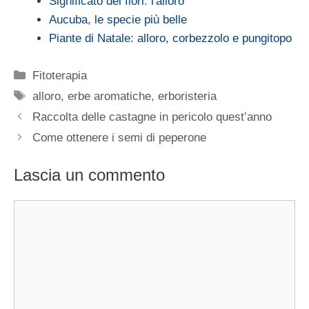
Significato dei fiori: l'alloro
Aucuba, le specie più belle
Piante di Natale: alloro, corbezzolo e pungitopo
Categorie
Fitoterapia
Tag
alloro
,
erbe aromatiche
,
erboristeria
Raccolta delle castagne in pericolo quest’anno
Come ottenere i semi di peperone
Lascia un commento
Commento