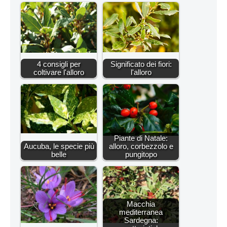
4 consigli per
Significato dei fiori:
coltivare l'alloro
l'alloro
Piante di Natale:
Aucuba, le specie più
alloro, corbezzolo e
belle
pungitopo
Macchia
mediterranea
Sardegna: