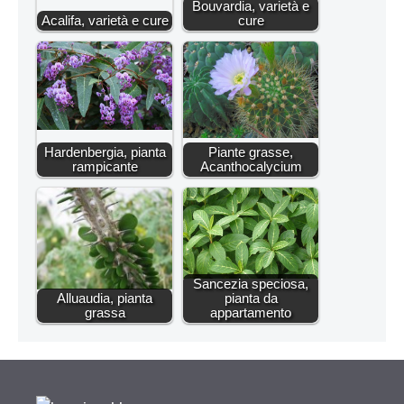
Bouvardia, varietà e
Acalifa, varietà e cure
cure
Hardenbergia, pianta
Piante grasse,
rampicante
Acanthocalycium
Sancezia speciosa,
Alluaudia, pianta
pianta da
grassa
appartamento