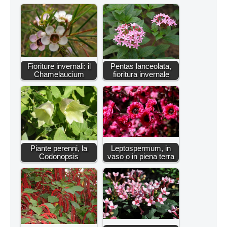
Fioriture invernali: il
Pentas lanceolata,
Chamelaucium
fioritura invernale
Piante perenni, la
Leptospermum, in
Codonopsis
vaso o in piena terra