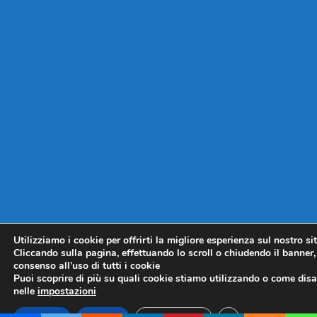
Utilizziamo i cookie per offrirti la migliore esperienza sul nostro si
Cliccando sulla pagina, effettuando lo scroll o chiudendo il banner, 
consenso all’uso di tutti i cookie
Puoi scoprire di più su quali cookie stiamo utilizzando o come disat
nelle
impostazioni
CLOSE GDPR COO