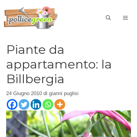
Vai
al
ME
contenuto
Piante da
appartamento: la
Billbergia
24 Giugno 2010
di
gianni puglisi