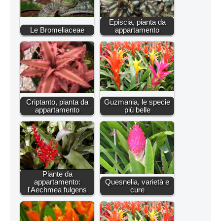
Episcia, pianta da
Le Bromeliaceae
appartamento
Criptanto, pianta da
Guzmania, le specie
appartamento
più belle
Piante da
appartamento:
Quesnelia, varietà e
l'Aechmea fulgens
cure