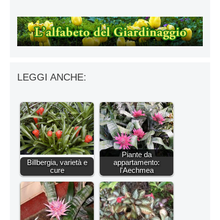
LEGGI ANCHE:
Piante da
Billbergia, varietà e
appartamento:
cure
l'Aechmea