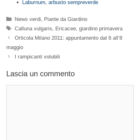
Laburnum, arbusto sempreverde
Categorie
News verdi
,
Piante da Giardino
Tag
Calluna vulgaris
,
Ericacee
,
giardino primavera
Orticola Milano 2011: appuntamento dal 6 all’8
maggio
I rampicanti volubili
Lascia un commento
Commento