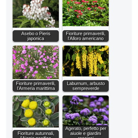
Asebo o Pieris
Fioriture primaverili,
japonica
l'Alloro americano
Fioriture primaverili,
Laburnum, arbusto
l'Armeria marittima
sempreverde
Agerato, perfetto per
Fioriture autunnali,
aiuole e giardini