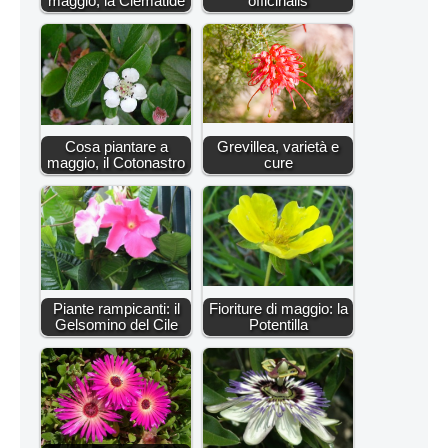
maggio, la Clematide
officinalis
Cosa piantare a
Grevillea, varietà e
maggio, il Cotonastro
cure
Piante rampicanti: il
Fioriture di maggio: la
Gelsomino del Cile
Potentilla