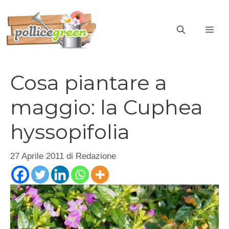
Vai
al
ME
contenuto
Cosa piantare a
maggio: la Cuphea
hyssopifolia
27 Aprile 2011
di
Redazione