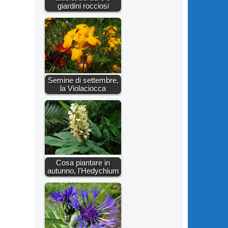
giardini rocciosi
Semine di settembre,
la Violaciocca
Cosa piantare in
autunno, l'Hedychium