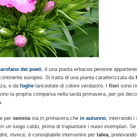
arofano dei poeti
, è una pianta erbacea perenne appartenen
continente europeo. Si tratta di una pianta caratterizzata da
zza, e da
foglie
lanceolate di colore verdastro. I
fiori
sono riu
 fanno la propria comparsa nella tarda primavera, per poi deco
a.
e per
semina
sia in primavera che
in autunno
, interrando i
in un luogo caldo, prima di trapiantare i nuovi esemplari. Se 
dre, invece, è consigliabile intervenire per
talea,
prelevando 