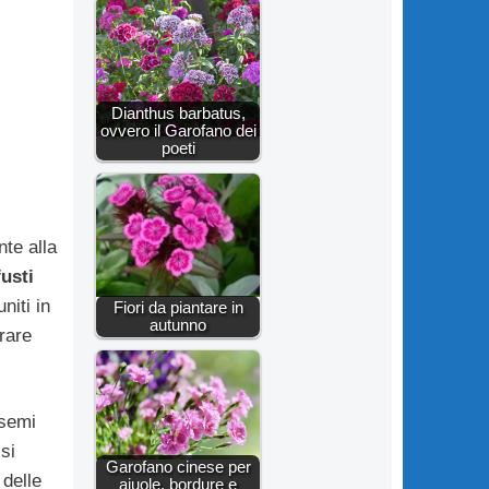
Dianthus barbatus,
ovvero il Garofano dei
poeti
te alla
fusti
niti in
Fiori da piantare in
autunno
rare
 semi
si
Garofano cinese per
delle
aiuole, bordure e