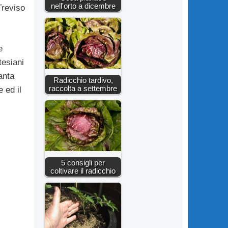
nell'orto a dicembre
Treviso
e
tesiani
anta
Radicchio tardivo,
raccolta a settembre
 ed il
5 consigli per
coltivare il radicchio