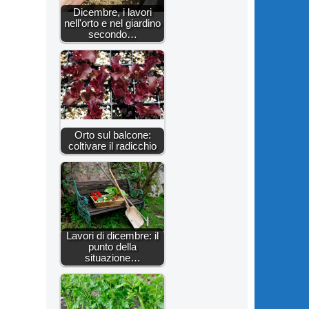
Dicembre, i lavori
nell'orto e nel giardino
secondo…
Orto sul balcone:
coltivare il radicchio
Lavori di dicembre: il
punto della
situazione…