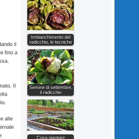
Imbianchimento del
radicchio, le tecniche
dando il
e fino a
ssa.
ato. Il
Semine di settembre,
il radicchio
ella
lo.
e alle
ernale
e
Cosa piantare