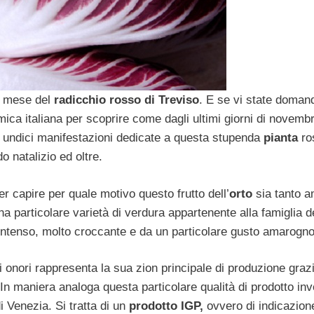
il mese del
radicchio rosso di Treviso
. E se vi state doman
ica italiana per scoprire come dagli ultimi giorni di novembr
di undici manifestazioni dedicate a questa stupenda
pianta
ro
do natalizio ed oltre.
r capire per quale motivo questo frutto dell’
orto
sia tanto am
particolare varietà di verdura appartenente alla famiglia d
intenso, molto croccante e da un particolare gusto amarogno
i onori rappresenta la sua zion principale di produzione grazi
 In maniera analoga questa particolare qualità di prodotto inv
 Venezia. Si tratta di un
prodotto IGP,
ovvero di indicazion