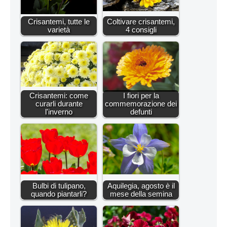
Crisantemi, tutte le
Coltivare crisantemi,
varietà
4 consigli
Crisantemi: come
I fiori per la
curarli durante
commemorazione dei
l'inverno
defunti
Bulbi di tulipano,
Aquilegia, agosto è il
quando piantarli?
mese della semina