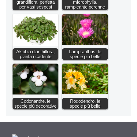
grandiflora, perfetta
microphylla,
per vasi sospesi
rampicante perenne
Alsobia dianthiflora,
Lampranthus, le
pianta ricadente
specie più belle
Codonanthe, le
Rododendro, le
specie più decorative
specie più belle