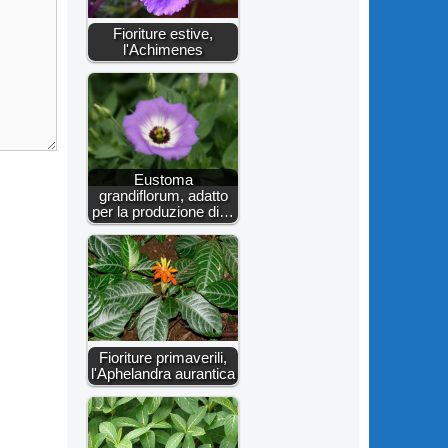
Fioriture estive,
l'Achimenes
Eustoma
grandiflorum, adatto
per la produzione di…
Fioriture primaverili,
l'Aphelandra aurantica