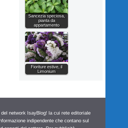
Sancezia speciosa,
pianta da
appartamento
Fioriture estive, il
Limonium
 del network IsayBlog! la cui rete editoriale
 informazione indipendente che contano sul