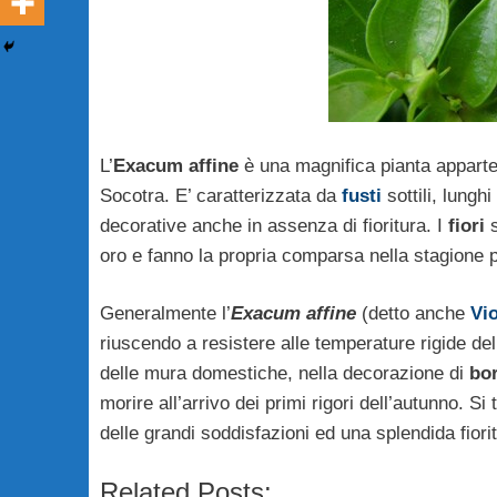
L’
Exacum affine
è una magnifica pianta apparten
Socotra. E’ caratterizzata da
fusti
sottili, lungh
decorative anche in assenza di fioritura. I
fiori
s
oro e fanno la propria comparsa nella stagione 
Generalmente l’
Exacum affine
(detto anche
Vio
riuscendo a resistere alle temperature rigide del
delle mura domestiche, nella decorazione di
bo
morire all’arrivo dei primi rigori dell’autunno. S
delle grandi soddisfazioni ed una splendida fiori
Related Posts: