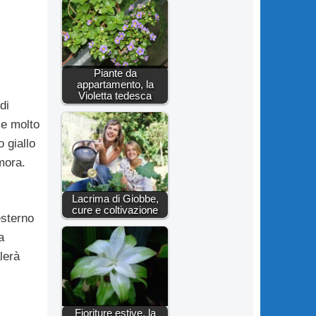
Piante da
appartamento, la
Violetta tedesca
di
 e molto
o giallo
mora.
Lacrima di Giobbe,
cure e coltivazione
esterno
a
lerà
Fioriture estive, la