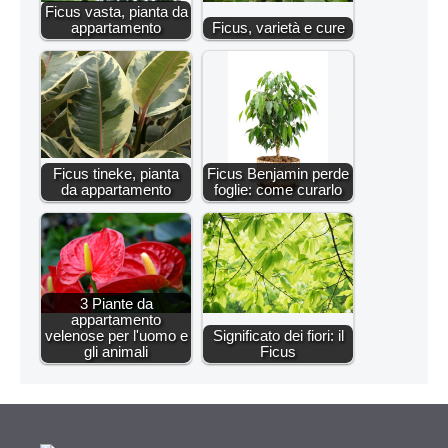
Ficus vasta, pianta da
appartamento
Ficus, varietà e cure
Ficus tineke, pianta
Ficus Benjamin perde
da appartamento
foglie: come curarlo
3 Piante da
appartamento
velenose per l'uomo e
Significato dei fiori: il
gli animali
Ficus