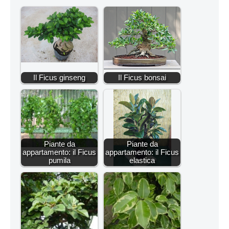
Il Ficus ginseng
Il Ficus bonsai
Piante da
Piante da
appartamento: il Ficus
appartamento: il Ficus
pumila
elastica