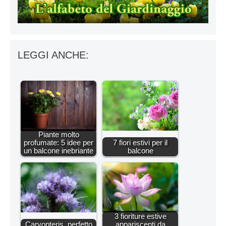
LEGGI ANCHE:
Piante molto
profumate: 5 idee per
7 fiori estivi per il
un balcone inebriante
balcone
3 fioriture estive
Caryopteris, perfetto
appariscenti da