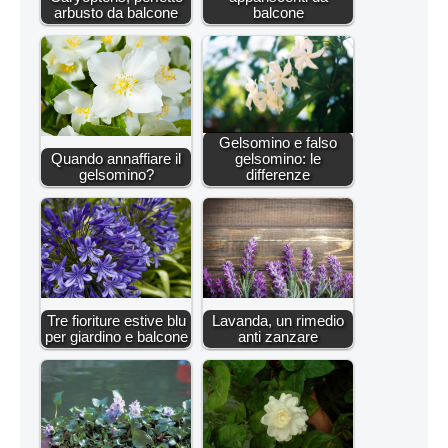
arbusto da balcone
balcone
Gelsomino e falso
Quando annaffiare il
gelsomino: le
gelsomino?
differenze
Tre fioriture estive blu
Lavanda, un rimedio
per giardino e balcone
anti zanzare