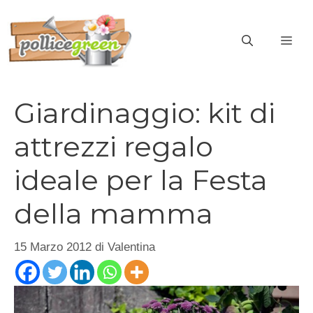
Vai
al
ME
contenuto
Giardinaggio: kit di
attrezzi regalo
ideale per la Festa
della mamma
15 Marzo 2012
di
Valentina