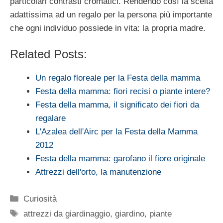
particolari contrasti cromatici. Rendendo così la scelta
adattissima ad un regalo per la persona più importante
che ogni individuo possiede in vita: la propria madre.
Related Posts:
Un regalo floreale per la Festa della mamma
Festa della mamma: fiori recisi o piante intere?
Festa della mamma, il significato dei fiori da
regalare
L'Azalea dell'Airc per la Festa della Mamma
2012
Festa della mamma: garofano il fiore originale
Attrezzi dell'orto, la manutenzione
Categorie
Curiosità
Tag
attrezzi da giardinaggio
,
giardino
,
piante