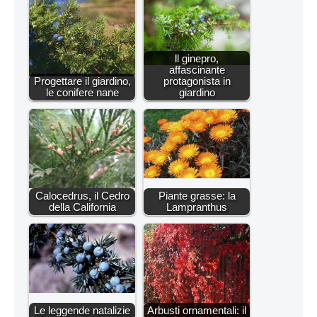
ll ginepro,
affascinante
Progettare il giardino,
protagonista in
le conifere nane
giardino
Calocedrus, il Cedro
Piante grasse: la
della California
Lampranthus
Le leggende natalizie
Arbusti ornamentali: il