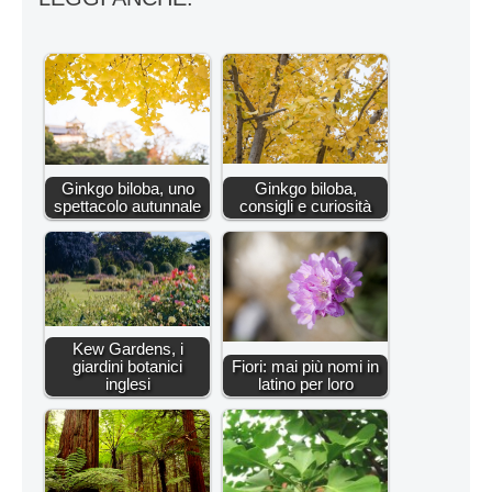
Ginkgo biloba, uno
Ginkgo biloba,
spettacolo autunnale
consigli e curiosità
Kew Gardens, i
giardini botanici
Fiori: mai più nomi in
inglesi
latino per loro