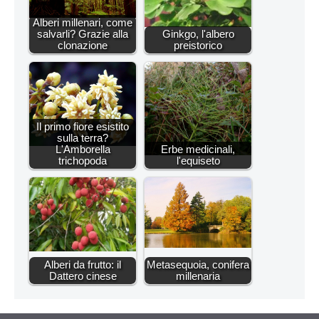
Alberi millenari, come
salvarli? Grazie alla
Ginkgo, l'albero
clonazione
preistorico
Il primo fiore esistito
sulla terra?
L'Amborella
Erbe medicinali,
trichopoda
l'equiseto
Alberi da frutto: il
Metasequoia, conifera
Dattero cinese
millenaria