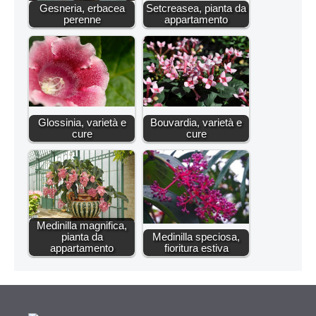
Gesneria, erbacea
Setcreasea, pianta da
perenne
appartamento
Glossinia, varietà e
Bouvardia, varietà e
cure
cure
Medinilla magnifica,
pianta da
Medinilla speciosa,
appartamento
fioritura estiva