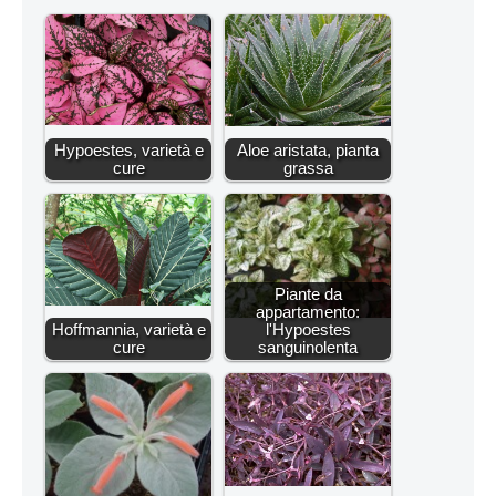
Hypoestes, varietà e
Aloe aristata, pianta
cure
grassa
Piante da
appartamento:
Hoffmannia, varietà e
l'Hypoestes
cure
sanguinolenta