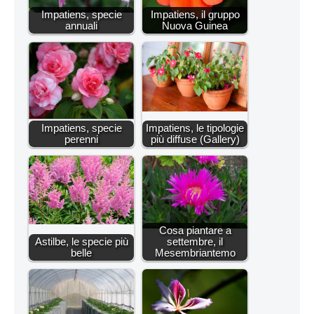
Impatiens, specie
Impatiens, il gruppo
annuali
Nuova Guinea
Impatiens, specie
Impatiens, le tipologie
perenni
più diffuse (Gallery)
Cosa piantare a
Astilbe, le specie più
settembre, il
belle
Mesembriantemo