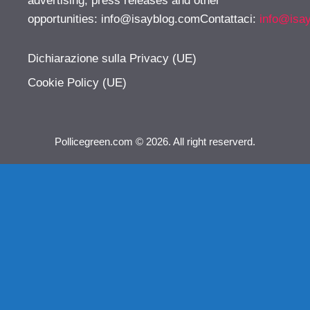
advertising, press releases and other
opportunities:
info@isayblog.comContattaci
:
info@isa
Dichiarazione sulla Privacy (UE)
Cookie Policy (UE)
Pollicegreen.com © 2026. All right reserverd.