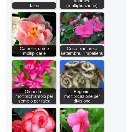
Agamica
Talea
(moltiplicazione)
Camelie, come
Cosa piantare a
moltiplicarle
settembre, l'Impatiens
Oleandro,
Begonie,
moltiplichiamolo per
moltiplicazione per
seme o per talea
divisione