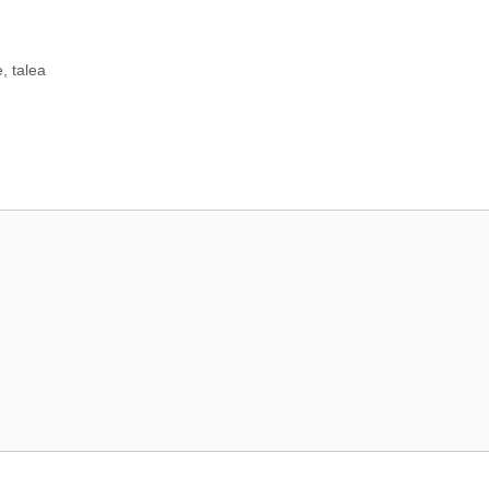
e
,
talea