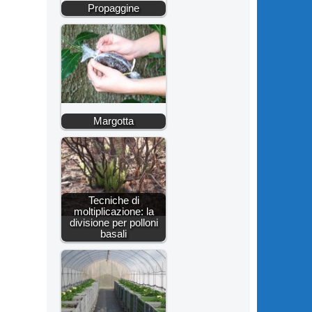
Propaggine
Margotta
Tecniche di
moltiplicazione: la
divisione per polloni
basali