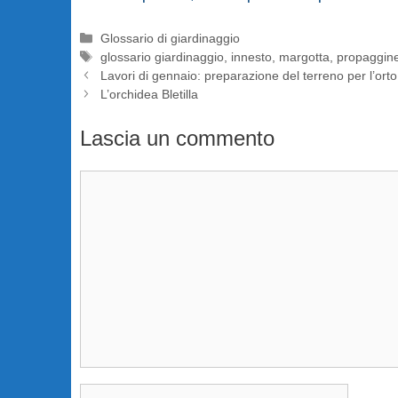
Categorie
Glossario di giardinaggio
Tag
glossario giardinaggio
,
innesto
,
margotta
,
propaggin
Lavori di gennaio: preparazione del terreno per l’orto
L’orchidea Bletilla
Lascia un commento
Commento
Nome