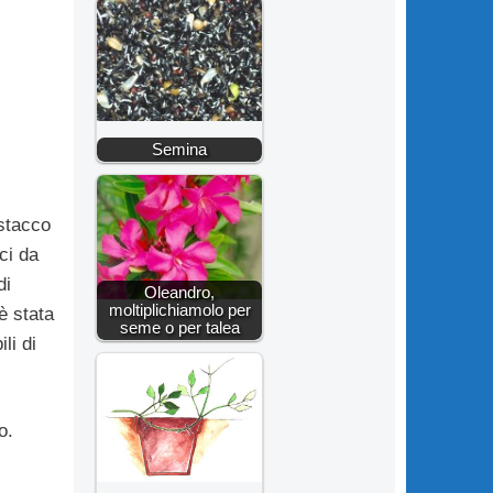
Semina
istacco
ci da
di
Oleandro,
moltiplichiamolo per
è stata
seme o per talea
li di
o.