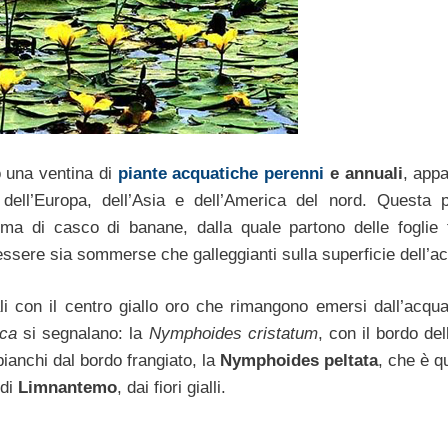
 una ventina di
piante acquatiche
perenni
e annuali
, appa
e dell’Europa, dell’Asia e dell’America del nord. Questa 
rma di casco di banane, dalla quale partono delle foglie
essere sia sommerse che galleggianti sulla superficie dell’a
ali con il centro giallo oro che rimangono emersi dall’acqua
ica
si segnalano: la
Nymphoides cristatum
, con il bordo del
i bianchi dal bordo frangiato, la
Nymphoides peltata
, che è q
 di
Limnantemo
, dai fiori gialli.