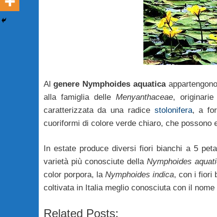
Al
genere Nymphoides aquatica
appartengono
alla famiglia delle
Menyanthaceae
, originari
caratterizzata da una radice
stolonifera
, a fo
cuoriformi di colore verde chiaro, che possono 
In estate produce diversi fiori bianchi a 5 pet
varietà più conosciute della
Nymphoides aquat
color porpora, la
Nymphoides indica
, con i fior
coltivata in Italia meglio conosciuta con il nome
Related Posts: