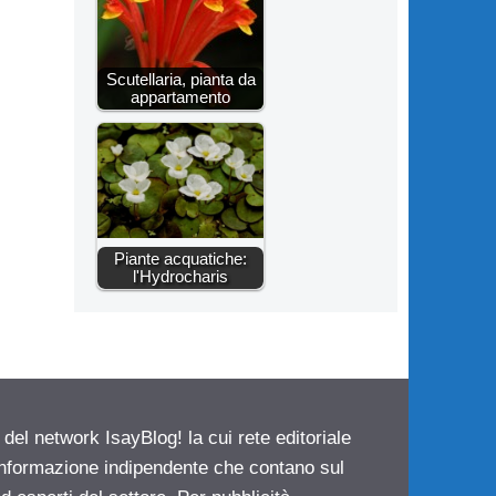
Scutellaria, pianta da
appartamento
Piante acquatiche:
l'Hydrocharis
 del network IsayBlog! la cui rete editoriale
 informazione indipendente che contano sul