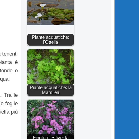
Piante acquatiche:
l'Ottelia
rtenenti
pianta è
 tonde o
cqua.
Piante acquatiche: la
Marsilea
. Tra le
le foglie
uella più
Fioriture estive: la