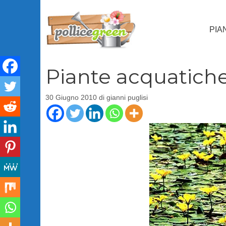
Vai
al
PIA
contenuto
Piante acquatich
30 Giugno 2010
di
gianni puglisi