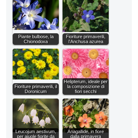
Piante bulbose, la
Fioriture primaverili,
Chionodoxa
l'Anchusa azurea
Helipterum, ideale per
Fioriture primaverili, il
la composizione di
Doronicum
fiori secchi
Leucojum aestivum,
Anagallide, in fiore
per aiuole fiorite da
dalla primavera