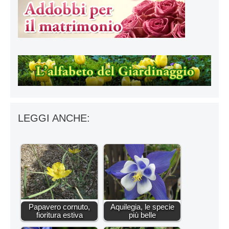
LEGGI ANCHE:
Papavero cornuto,
Aquilegia, le specie
fioritura estiva
più belle