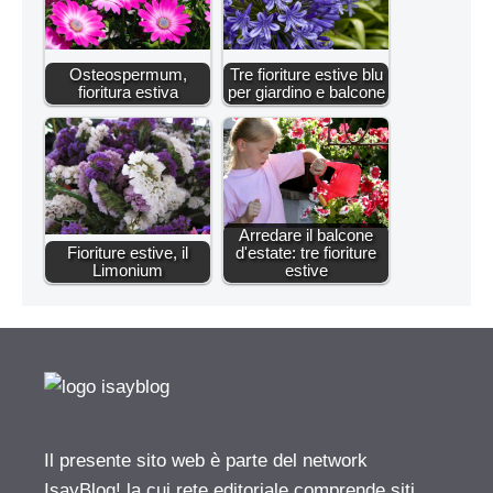
Osteospermum,
Tre fioriture estive blu
fioritura estiva
per giardino e balcone
Arredare il balcone
Fioriture estive, il
d'estate: tre fioriture
Limonium
estive
Il presente sito web è parte del network
IsayBlog! la cui rete editoriale comprende siti