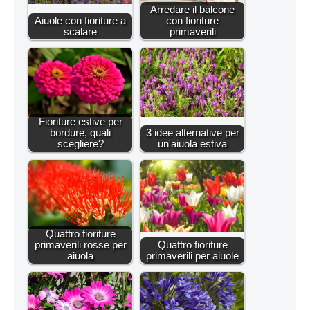
Arredare il balcone
Aiuole con fioriture a
con fioriture
scalare
primaverili
Fioriture estive per
bordure, quali
3 idee alternative per
scegliere?
un'aiuola estiva
Quattro fioriture
primaverili rosse per
Quattro fioriture
aiuola
primaverili per aiuole