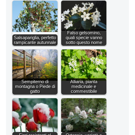
Falso gelsomino,
Salsapariglia, perfetto
quali specie vanno
rampicante autunnale
sotto questo nome
Sempiterno di
Alliaria, pianta
montagna o Piede di
medicinale e
gatto
commestibile