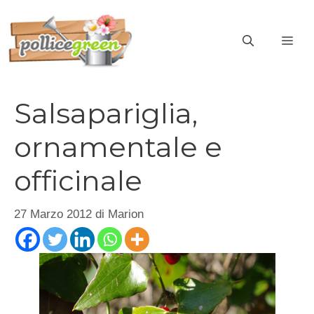
Vai
al
ME
contenuto
Salsapariglia,
ornamentale e
officinale
27 Marzo 2012
di
Marion