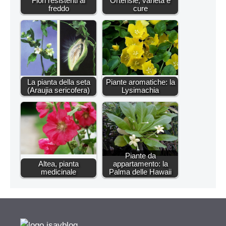
Fiori resistenti al
Ortensie, varietà e
freddo
cure
La pianta della seta
Piante aromatiche: la
(Araujia sericofera)
Lysimachia
Piante da
Altea, pianta
appartamento: la
medicinale
Palma delle Hawaii