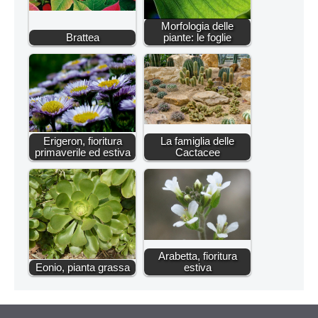
Morfologia delle
Brattea
piante: le foglie
Erigeron, fioritura
La famiglia delle
primaverile ed estiva
Cactacee
Arabetta, fioritura
Eonio, pianta grassa
estiva