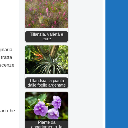
Tillanzia, varietà e
cure
inaria
tratta
escenze
Tillandsia, la pianta
dalle foglie argentate
lari che
Piante da
appartamento, la