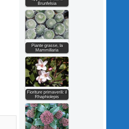
Brunfelsia
Piante grasse, la
Mammillaria
Fioriture primaverili: il
Rhaphiolepis