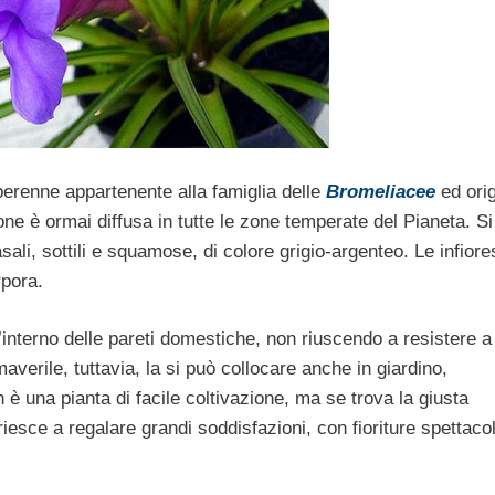
erenne appartenente alla famiglia delle
Bromeliacee
ed orig
one è ormai diffusa in tutte le zone temperate del Pianeta. Si 
sali, sottili e squamose, di colore grigio-argenteo. Le infior
pora.
l’interno delle pareti domestiche, non riuscendo a resistere a
averile, tuttavia, la si può collocare anche in giardino,
n è una pianta di facile coltivazione, ma se trova la giusta
 riesce a regalare grandi soddisfazioni, con fioriture spettaco