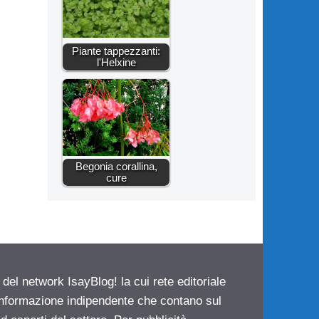
Piante tappezzanti:
l'Helxine
Begonia corallina,
cure
 del network IsayBlog! la cui rete editoriale
 informazione indipendente che contano sul