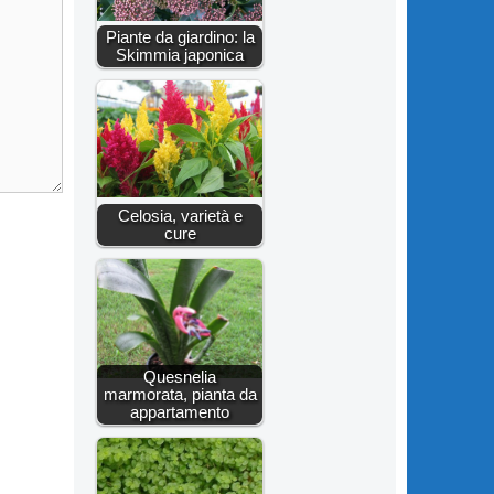
Piante da giardino: la
Skimmia japonica
Celosia, varietà e
cure
Quesnelia
marmorata, pianta da
appartamento