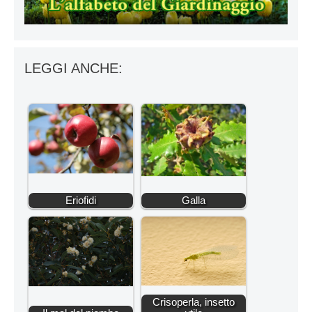
LEGGI ANCHE:
Eriofidi
Galla
Crisoperla, insetto