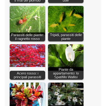
Il mal del piombo
utile
Parassiti delle piante:
Tripidi, parassiti delle
il ragnetto rosso
piante
Piante da
Acero rosso: i
appartamento: lo
principali parassiti
Spatifillo Wallisi