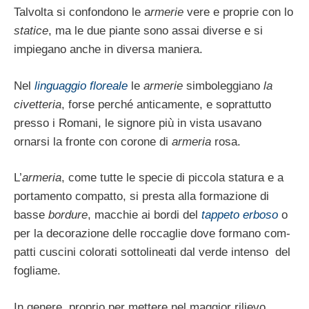
Talvolta si confondono le a
rmerie
vere e pro­prie con lo
statice
, ma le due piante sono assai diverse e si
impiegano anche in diversa maniera.
Nel
linguaggio floreale
le
armerie
simboleg­giano
la
civetteria
, forse perché anticamente, e soprattutto
presso i Romani, le signore più in vista usavano
ornarsi la fronte con corone di
armeria
rosa.
L’
armeria
, come tutte le specie di piccola statura e a
portamento compatto, si presta alla formazione di
basse
bordure
, macchie ai bordi del
tappeto erboso
o
per la deco­razione delle roccaglie dove formano com­
patti cuscini colorati sottolineati dal verde intenso del
fogliame.
In genere, proprio per mettere nel maggior rilievo