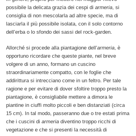
possibile la delicata grazia dei cespi di
armeria
, si
consiglia di non mescolarla ad altre specie, ma di
lasciarla il più possibile isolata, con il solo contorno
dell’erba o lo sfondo dei sassi del rock-garden.
Allorché si procede alla piantagione dell’
ar­meria
, è
opportuno ricordare che queste piante, nel breve
volgere di un anno, for­mano un cuscino
straordinariamente com­patto, con le foglie che
addirittura si intrec­ciano come in un feltro. Per tale
ragione e per evitare di dover sfoltire troppo presto la
piantagione, è consigliabile mettere a dimo­ra le
piantine in ciuffi molto piccoli e ben distanziati (circa
15 cm). In tal modo, pas­seranno due o tre estati prima
che i cuscini di
armeria
diventino troppo ricchi di
vege­tazione e che si presenti la necessità di