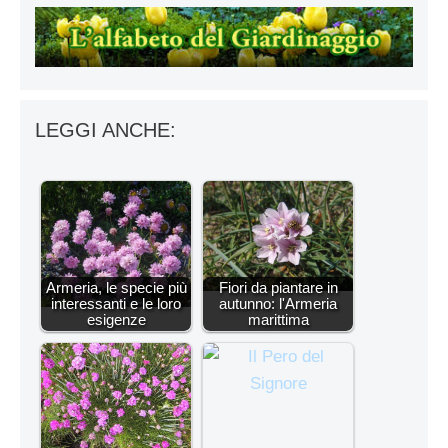
LEGGI ANCHE:
Armeria, le specie più
Fiori da piantare in
interessanti e le loro
autunno: l'Armeria
esigenze
marittima