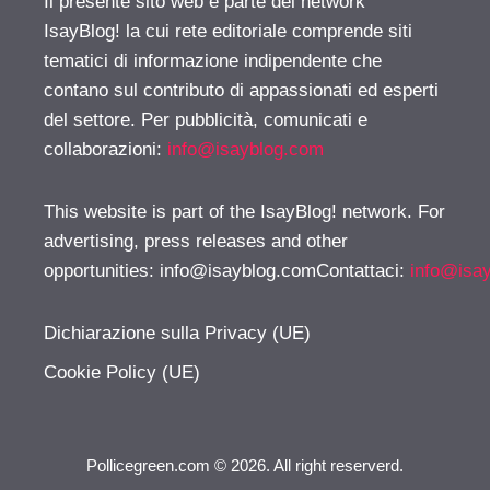
Il presente sito web è parte del network
IsayBlog! la cui rete editoriale comprende siti
tematici di informazione indipendente che
contano sul contributo di appassionati ed esperti
del settore. Per pubblicità, comunicati e
collaborazioni:
info@isayblog.com
This website is part of the IsayBlog! network. For
advertising, press releases and other
opportunities:
info@isayblog.comContattaci
:
info@isa
Dichiarazione sulla Privacy (UE)
Cookie Policy (UE)
Pollicegreen.com © 2026. All right reserverd.