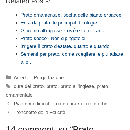
Related Posts:
Prato ornamentale, scelta delle piante erbacee
Erba da prato: le principali tipologie
Giardino all'inglese, cos'è e come farlo
Prato secco? Non dipingetelo!
Irrigare il prato d'estate, quanto e quando
Sementi per prato, come scegliere le più adatte
alle…
Categorie
Arredo e Progettazione
Tag
cura del prato
,
prato
,
prato all'inglese
,
prato
ornamentale
Piante medicinali: come curarsi con le erbe
Tronchetto della Felicità
14 commenti su “Prato