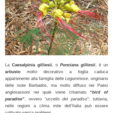
La
Caesalpinia gilliesii
, o
Ponciana gilliesii
, è un
arbusto
molto decorativo a foglia caduca
appartenente alla famiglia delle
Leguminose
, originario
delle isole Barbados, ma molto diffuso nei Paesi
anglosassoni nei quali viene chiamato
“bird of
paradise”
, ovvero
“uccello del paradiso”
; tuttavia,
nelle regioni a clima mite dell’Italia può essere
coltivato senza problemi.