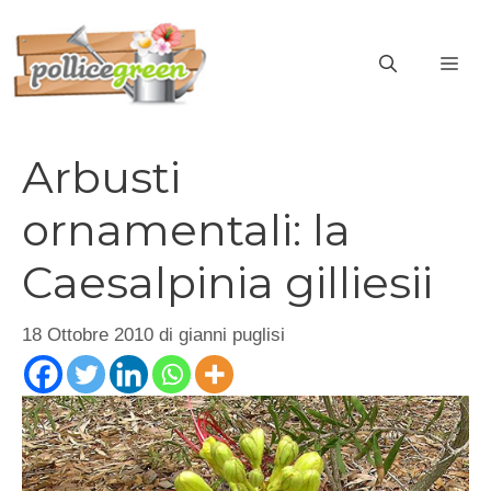
Vai
al
ME
contenuto
Arbusti
ornamentali: la
Caesalpinia gilliesii
18 Ottobre 2010
di
gianni puglisi