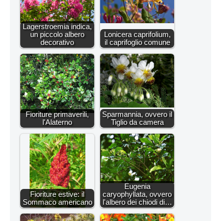
Lagerstroemia indica,
un piccolo albero
Lonicera caprifolium,
decorativo
il caprifoglio comune
Fioriture primaverili,
Sparmannia, ovvero il
l'Alaterno
Tiglio da camera
Eugenia
Fioriture estive: il
caryophyllata, ovvero
Sommaco americano
l'albero dei chiodi di…