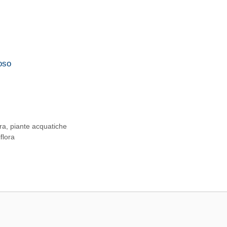
oso
ra
,
piante acquatiche
flora