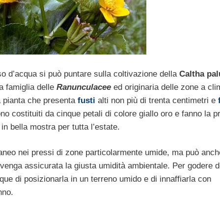
so d’acqua si può puntare sulla coltivazione della
Caltha pal
a famiglia delle
Ranunculacee
ed originaria delle zone a cli
ca pianta che presenta
fusti
alti non più di trenta centimetri e
o costituiti da cinque petali di colore giallo oro e fanno la p
n bella mostra per tutta l’estate.
taneo nei pressi di zone particolarmente umide, ma può anch
 venga assicurata la giusta umidità ambientale. Per godere d
que di posizionarla in un terreno umido e di innaffiarla con
nno.