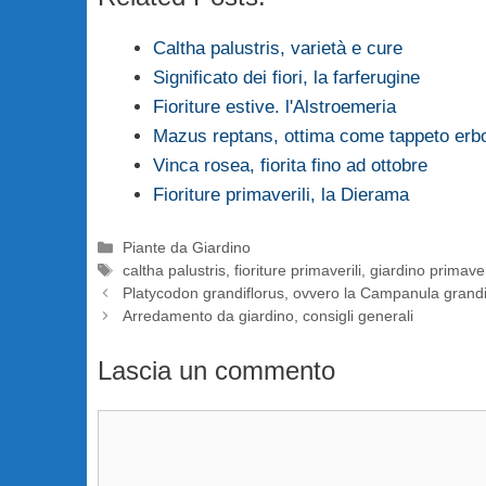
Caltha palustris, varietà e cure
Significato dei fiori, la farferugine
Fioriture estive. l'Alstroemeria
Mazus reptans, ottima come tappeto erb
Vinca rosea, fiorita fino ad ottobre
Fioriture primaverili, la Dierama
Categorie
Piante da Giardino
Tag
caltha palustris
,
fioriture primaverili
,
giardino primave
Platycodon grandiflorus, ovvero la Campanula grandi
Arredamento da giardino, consigli generali
Lascia un commento
Commento