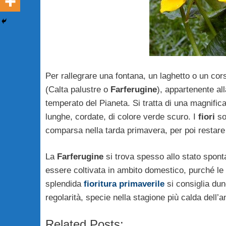
Per rallegrare una fontana, un laghetto o un cor
(Calta palustre o
Farferugine
), appartenente all
temperato del Pianeta. Si tratta di una magnifi
lunghe, cordate, di colore verde scuro. I
fiori
son
comparsa nella tarda primavera, per poi restare i
La
Farferugine
si trova spesso allo stato spon
essere coltivata in ambito domestico, purché le
splendida
fioritura primaverile
si consiglia dun
regolarità, specie nella stagione più calda dell’a
Related Posts: