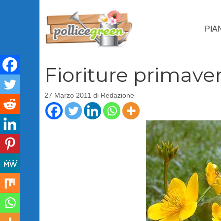
Vai
al
PIA
contenuto
Fioriture primaveri
27 Marzo 2011
di
Redazione