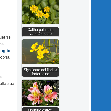
Caltha palustris,
varietà e cure
ustris
ma
foglie
ropria
Significato dei fiori, la
farferugine
e
ella sua
Fioriture estive.