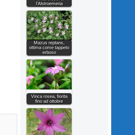
l'Alstroemeria
Mazus reptans,
ottima come tappeto
erboso
Vinca rosea, fiorita
fino ad ottobre