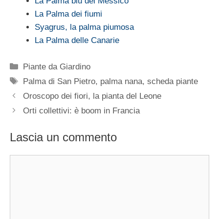
La Palma blu del Messico
La Palma dei fiumi
Syagrus, la palma piumosa
La Palma delle Canarie
Categorie
Piante da Giardino
Tag
Palma di San Pietro
,
palma nana
,
scheda piante
Oroscopo dei fiori, la pianta del Leone
Orti collettivi: è boom in Francia
Lascia un commento
Commento