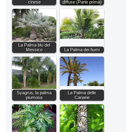
cinese
diffuse (Parte prima)
La Palma blu del
Messico
La Palma dei fiumi
Syagrus, la palma
La Palma delle
piumosa
Canarie