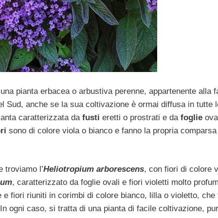
 una pianta erbacea o arbustiva perenne, appartenente alla f
l Sud, anche se la sua coltivazione è ormai diffusa in tutte 
pianta caratterizzata da
fusti
eretti o prostrati e da
foglie
oval
ri
sono di colore viola o bianco e fanno la propria comparsa
 troviamo l’
Heliotropium arborescens
, con fiori di colore v
num
, caratterizzato da foglie ovali e fiori violetti molto profum
 fiori riuniti in corimbi di colore bianco, lilla o violetto, che
In ogni caso, si tratta di una pianta di facile coltivazione, pu