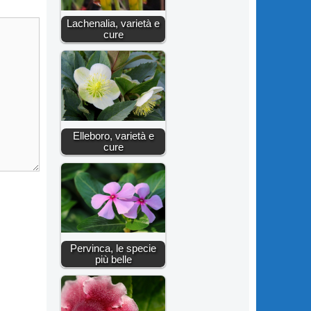
Lachenalia, varietà e
cure
Elleboro, varietà e
cure
Pervinca, le specie
più belle