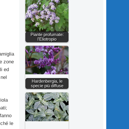
Piante profumate:
l'Eliotropio
amiglia
le zone
i ed
 nel
Hardenbergia, le
specie più diffuse
iola
ati;
 fanno
rché le