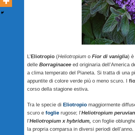
L’
Eliotropio
(
Heliotropium
o
Fior di vaniglia
) è
delle
Borraginacee
ed originaria dell’America de
a clima temperato del Pianeta. Si tratta di una 
appuntite di colore verde più o meno scuro. I
fio
corso della stagione estiva.
Tra le specie di
Eliotropio
maggiormente diffuse
scuro e
foglie
rugose; l’
Heliotropium peruvia
l’
Heliotropium x hybridum,
con foglie oblunghe e
la propria comparsa in diversi periodi dell’anno. 