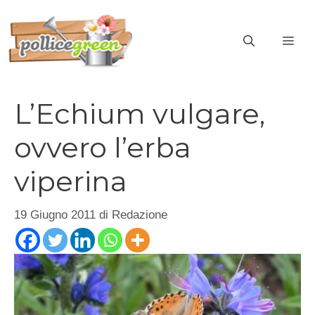
Vai
al
ME
contenuto
L’Echium vulgare,
ovvero l’erba
viperina
19 Giugno 2011
di
Redazione