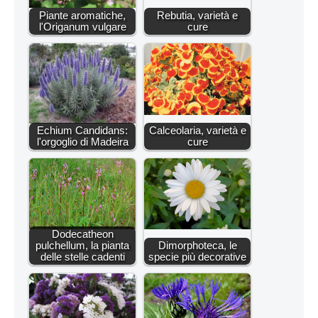
Piante aromatiche,
Rebutia, varietà e
l'Origanum vulgare
cure
Echium Candidans:
Calceolaria, varietà e
l'orgoglio di Madeira
cure
Dodecatheon
pulchellum, la pianta
Dimorphoteca, le
delle stelle cadenti
specie più decorative