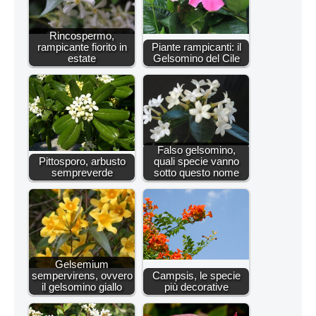
Rincospermo,
rampicante fiorito in
Piante rampicanti: il
estate
Gelsomino del Cile
Falso gelsomino,
Pittosporo, arbusto
quali specie vanno
sempreverde
sotto questo nome
Gelsemium
sempervirens, ovvero
Campsis, le specie
il gelsomino giallo
più decorative