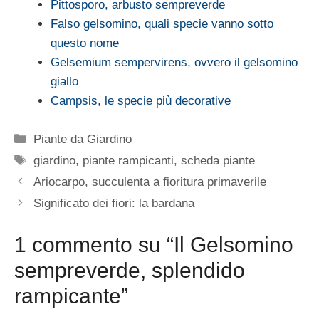
Pittosporo, arbusto sempreverde
Falso gelsomino, quali specie vanno sotto
questo nome
Gelsemium sempervirens, ovvero il gelsomino
giallo
Campsis, le specie più decorative
Categorie
Piante da Giardino
Tag
giardino
,
piante rampicanti
,
scheda piante
Ariocarpo, succulenta a fioritura primaverile
Significato dei fiori: la bardana
1 commento su “Il Gelsomino
sempreverde, splendido
rampicante”