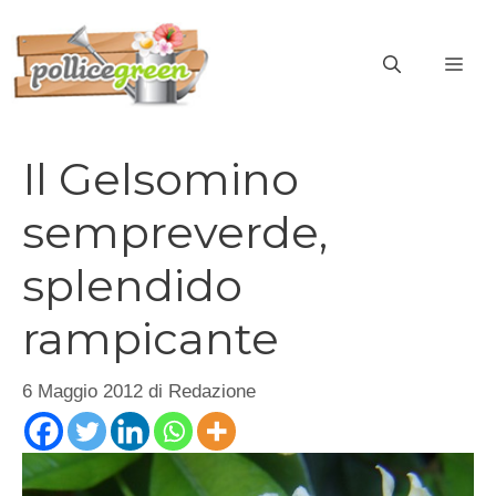
Vai
al
ME
contenuto
Il Gelsomino
sempreverde,
splendido
rampicante
6 Maggio 2012
di
Redazione