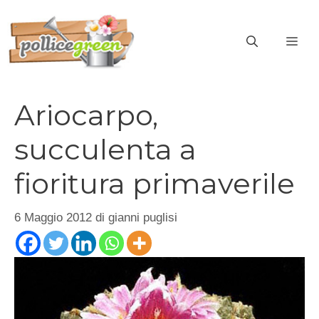
Vai
al
ME
contenuto
Ariocarpo,
succulenta a
fioritura primaverile
6 Maggio 2012
di
gianni puglisi