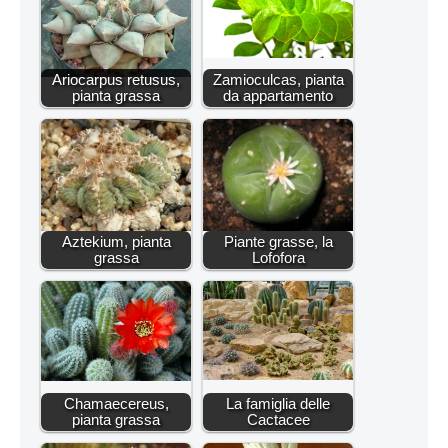
Ariocarpus retusus,
Zamioculcas, pianta
pianta grassa
da appartamento
Aztekium, pianta
Piante grasse, la
grassa
Lofofora
Chamaecereus,
La famiglia delle
pianta grassa
Cactacee