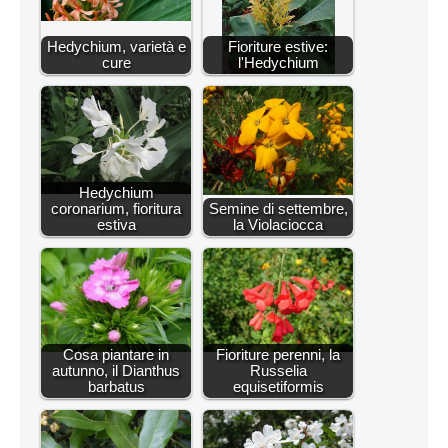
Hedychium, varietà e
Fioriture estive:
cure
l'Hedychium
Hedychium
coronarium, fioritura
Semine di settembre,
estiva
la Violaciocca
Cosa piantare in
Fioriture perenni, la
autunno, il Dianthus
Russelia
barbatus
equisetiformis