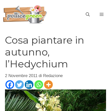
Vai
al
ME
contenuto
Cosa piantare in
autunno,
l’Hedychium
2 Novembre 2011
di
Redazione