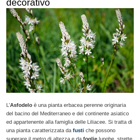
decorativo
L’
Asfodelo
è una pianta erbacea perenne originaria
del bacino del Mediterraneo e del continente asiatico
ed appartenente alla famiglia delle Liliacee. Si tratta di
una pianta caratterizzata da
fusti
che possono
superare il metro di altezza e da
foglie
lunghe, strette