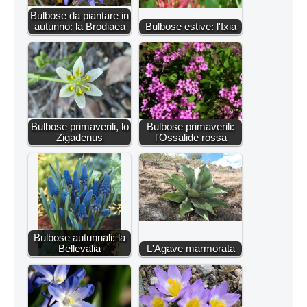
Bulbose da piantare in
autunno: la Brodiaea
Bulbose estive: l'Ixia
Bulbose primaverili, lo
Bulbose primaverili:
Zigadenus
l'Ossalide rossa
Bulbose autunnali: la
Bellevalia
L'Agave marmorata