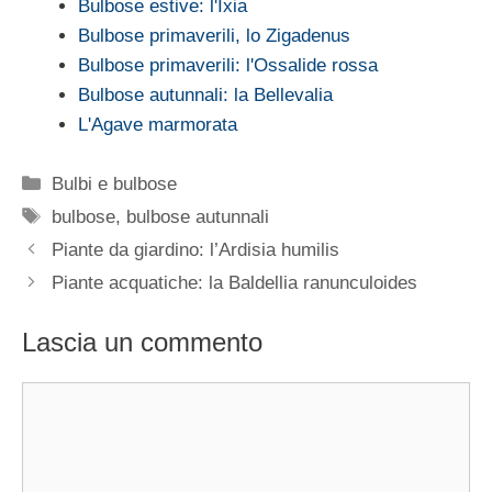
Bulbose estive: l'Ixia
Bulbose primaverili, lo Zigadenus
Bulbose primaverili: l'Ossalide rossa
Bulbose autunnali: la Bellevalia
L'Agave marmorata
Categorie
Bulbi e bulbose
Tag
bulbose
,
bulbose autunnali
Piante da giardino: l’Ardisia humilis
Piante acquatiche: la Baldellia ranunculoides
Lascia un commento
Commento