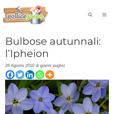
Vai
al
ME
contenuto
Bulbose autunnali:
l’Ipheion
28 Agosto 2010
di
gianni puglisi