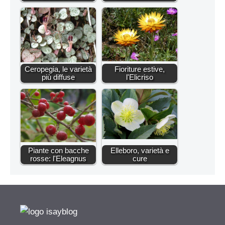
Ceropegia, le varietà
Fioriture estive,
più diffuse
l'Elicriso
Piante con bacche
Elleboro, varietà e
rosse: l'Eleagnus
cure