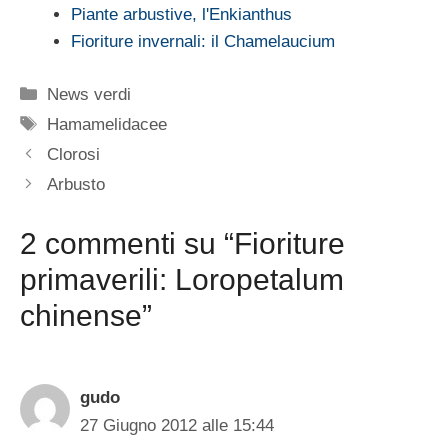
Piante arbustive, l'Enkianthus
Fioriture invernali: il Chamelaucium
Categorie
News verdi
Tag
Hamamelidacee
Clorosi
Arbusto
2 commenti su “Fioriture
primaverili: Loropetalum
chinense”
gudo
27 Giugno 2012 alle 15:44