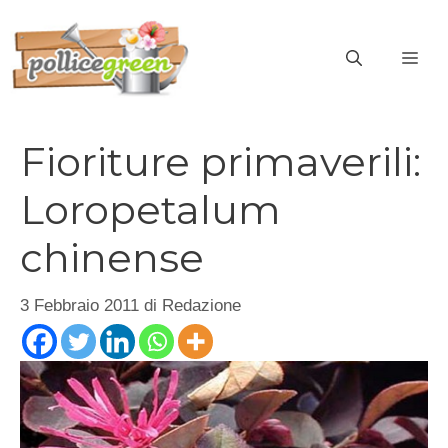
Vai
al
ME
contenuto
Fioriture primaverili:
Loropetalum
chinense
3 Febbraio 2011
di
Redazione