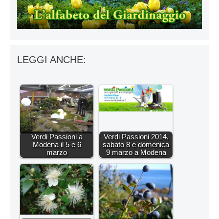
LEGGI ANCHE:
Verdi Passioni a
Verdi Passioni 2014,
Modena il 5 e 6
sabato 8 e domenica
marzo
9 marzo a Modena