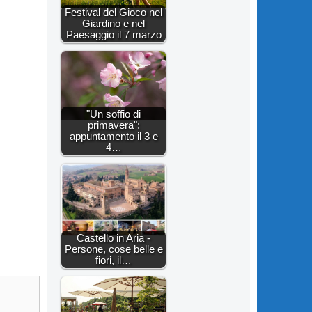
Festival del Gioco nel
Giardino e nel
Paesaggio il 7 marzo
"Un soffio di
primavera":
appuntamento il 3 e
4…
Castello in Aria -
Persone, cose belle e
fiori, il…