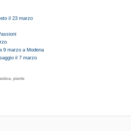
eto il 23 marzo
Passioni
arzo
ca 9 marzo a Modena
saggio il 7 marzo
istica
,
piante