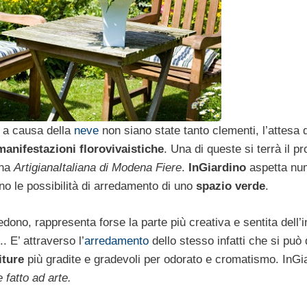
 a causa della
neve
non siano state tanto clementi, l’attesa 
manifestazioni florovivaistiche
. Una di queste si terrà il p
gna
ArtigianaItaliana di Modena Fiere
.
InGiardino
aspetta nu
no le possibilità di arredamento di uno
spazio verde
.
siedono, rappresenta forse la parte più creativa e sentita dell’i
. E’ attraverso l’
arredamento
dello stesso infatti che si può
iture
più gradite e gradevoli per odorato e cromatismo. InGi
e fatto ad arte.