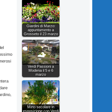
Giardini di Marzo:
appuntamento a
Grosseto il 23 marzo
del
rossimo
merosi
Verdi Passioni a
Modena il 5 e 6
marzo
ntera
 dare
ardino,
Mirto secolare in
esposizione con Verdi