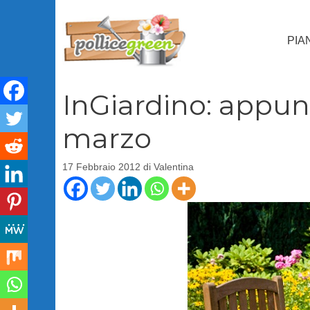
Vai
al
PIA
contenuto
InGiardino: appu
marzo
17 Febbraio 2012
di
Valentina