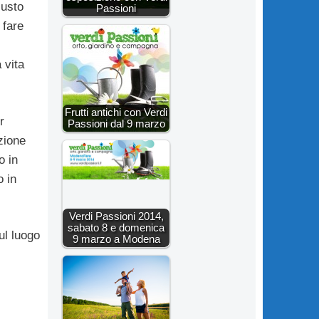
iusto
Passioni
 fare
a vita
Frutti antichi con Verdi
r
Passioni dal 9 marzo
zione
o in
o in
Verdi Passioni 2014,
sabato 8 e domenica
ul luogo
9 marzo a Modena