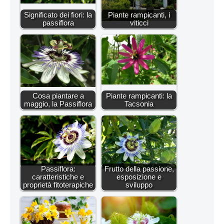
Significato dei fiori: la
Piante rampicanti, i
passiflora
viticci
Cosa piantare a
Piante rampicanti: la
maggio, la Passiflora
Tacsonia
Passiflora:
Frutto della passione,
caratteristiche e
esposizione e
proprietà fitoterapiche
sviluppo