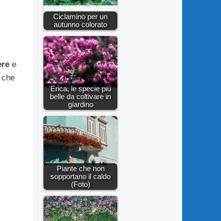
Ciclamino per un
autunno colorato
ere
e
 che
Erica, le specie più
belle da coltivare in
giardino
Piante che non
sopportano il caldo
(Foto)