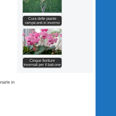
Cura delle piante
rampicanti in inverno
Cinque fioriture
invernali per il balcone
narle in