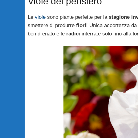
Viole del pensiero
Le
viole
sono piante perfette per la
stagione in
smettere di produrre
fiori
! Unica accortezza da 
ben drenato e le
radici
interrate solo fino alla l