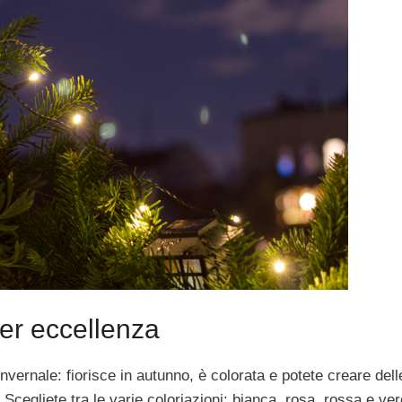
per eccellenza
nvernale: fiorisce in autunno, è colorata e potete creare dell
. Scegliete tra le varie coloriazioni: bianca, rosa, rossa e ver