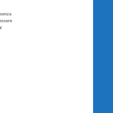
 senza
essere
a
!