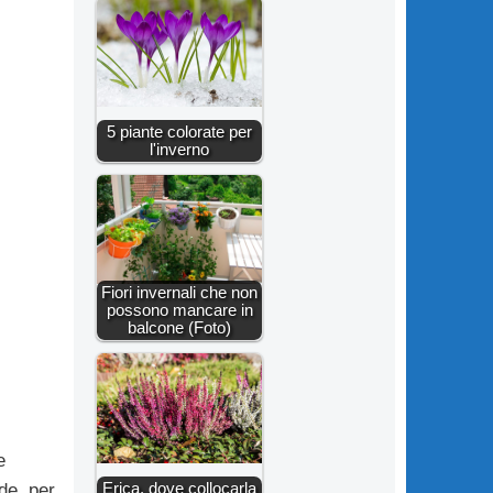
5 piante colorate per
l'inverno
Fiori invernali che non
possono mancare in
balcone (Foto)
e
Erica, dove collocarla
de, per