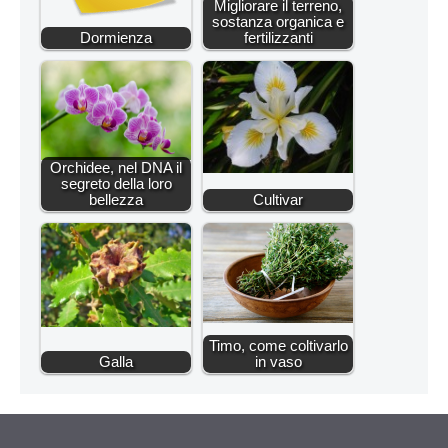
Migliorare il terreno,
sostanza organica e
Dormienza
fertilizzanti
Orchidee, nel DNA il
segreto della loro
bellezza
Cultivar
Timo, come coltivarlo
Galla
in vaso