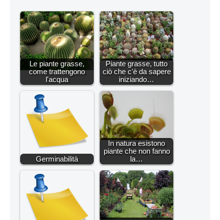
Le piante grasse,
Piante grasse, tutto
come trattengono
ciò che c'è da sapere
l'acqua
iniziando…
In natura esistono
piante che non fanno
Germinabilità
la…