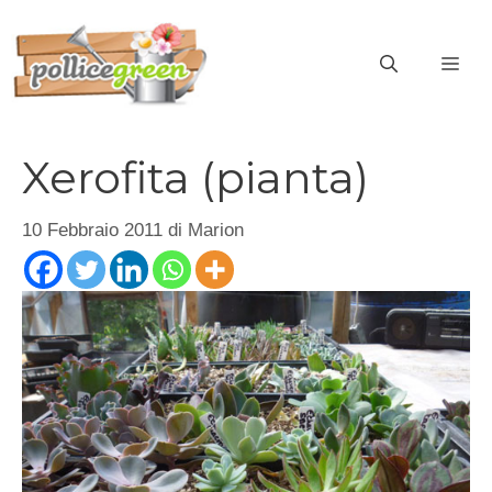
Vai
al
ME
contenuto
Xerofita (pianta)
10 Febbraio 2011
di
Marion