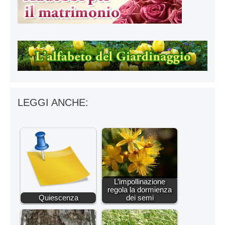
LEGGI ANCHE:
L’impollinazione
regola la dormienza
Quiescenza
dei semi